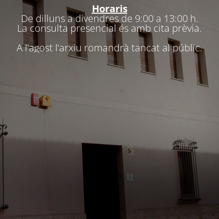
Horaris
De dilluns a divendres de 9:00 a 13:00 h.
La consulta presencial és amb cita prèvia.
A l’agost l’arxiu romandrà tancat al públic.