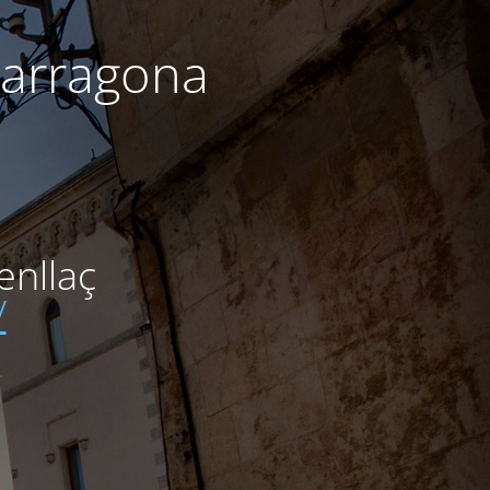
Tarragona
enllaç
/