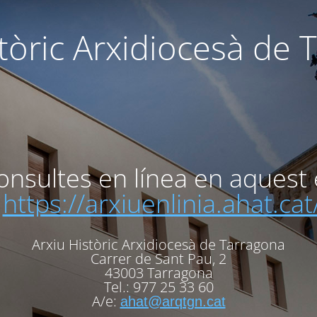
stòric Arxidiocesà de 
onsultes en línea en aquest 
https://arxiuenlinia.ahat.cat
Arxiu Històric Arxidiocesà de Tarragona
Carrer de Sant Pau, 2
43003 Tarragona
Tel.: 977 25 33 60
A/e:
ahat@arqtgn.cat