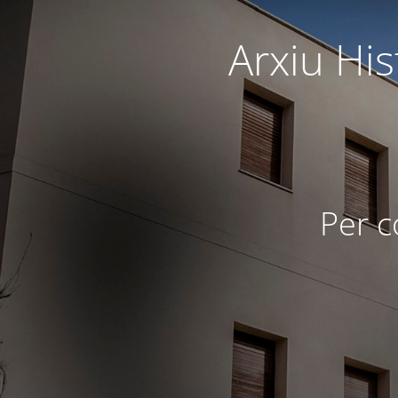
Arxiu Hi
Per c