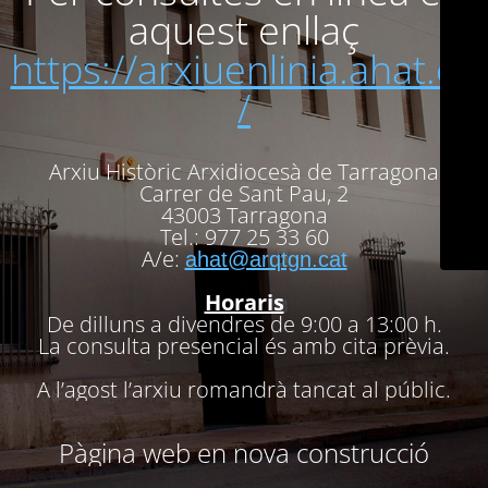
aquest enllaç
https://arxiuenlinia.ahat.cat
/
Arxiu Històric Arxidiocesà de Tarragona
Carrer de Sant Pau, 2
43003 Tarragona
Tel.: 977 25 33 60
A/e:
ahat@arqtgn.cat
Horaris
De dilluns a divendres de 9:00 a 13:00 h.
La consulta presencial és amb cita prèvia.
A l’agost l’arxiu romandrà tancat al públic.
Pàgina web en nova construcció