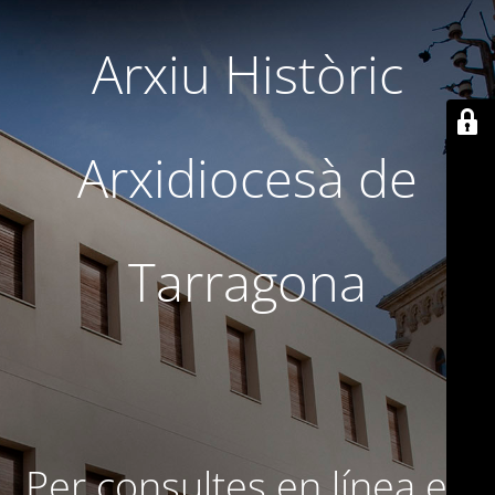
Arxiu Històric
Arxidiocesà de
Tarragona
Per consultes en línea en