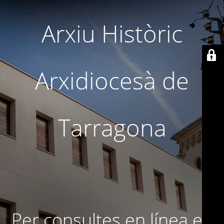
Arxiu Històric
Arxidiocesà de
Tarragona
Per consultes en línea en