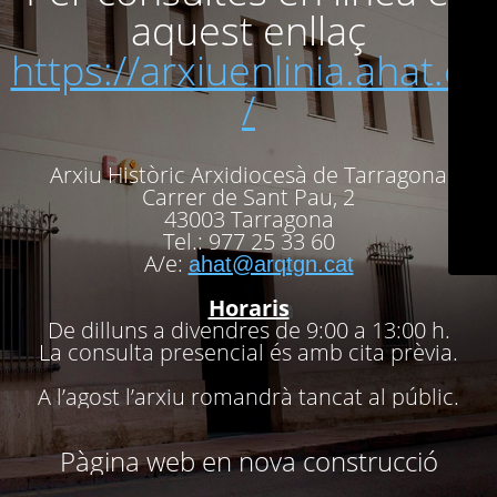
aquest enllaç
https://arxiuenlinia.ahat.cat
/
Arxiu Històric Arxidiocesà de Tarragona
Carrer de Sant Pau, 2
43003 Tarragona
Tel.: 977 25 33 60
A/e:
ahat@arqtgn.cat
Horaris
De dilluns a divendres de 9:00 a 13:00 h.
La consulta presencial és amb cita prèvia.
A l’agost l’arxiu romandrà tancat al públic.
Pàgina web en nova construcció